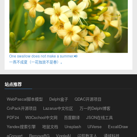
One swallow does not make a summer.
一燕不成夏（一花独放不是春）。
站点推荐
WebPascal脚本模型
Delphi盒子
QDAC开源项目
CnPack开源项目
Lazarus中文社区
万一的Delphi博客
PDF24
W3Cschool中文网
百度翻译
JSON在线工具
Yandex搜索引擎
地鼠文档
Unsplash
UIVerse
ExcaliDraw
aConvert
RemoveBG
ViggleAI
闪剪数字人
通域科技