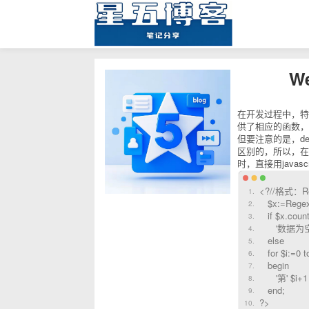
W
在开发过程中，特
供了相应的函数，分别
但要注意的是，de
区别的，所以，在使
时，直接用javas
<?//格式：R
$x:=Regex('
if $x.count
'数据为空
else
for $i:=0 t
begin
'第' $i+1 '行
end;
?>