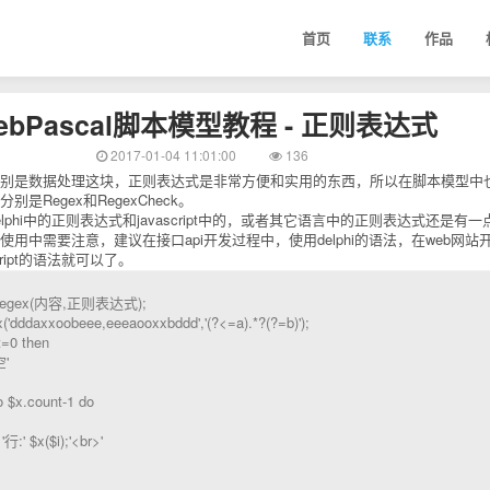
首页
联系
作品
ebPascal脚本模型教程 - 正则表达式
2017-01-04 11:01:00
136
别是数据处理这块，正则表达式是非常方便和实用的东西，所以在脚本模型中
是Regex和RegexCheck。
lphi中的正则表达式和javascript中的，或者其它语言中的正则表达式还是有一
用中需要注意，建议在接口api开发过程中，使用delphi的语法，在web网站
cript的语法就可以了。
egex(内容,正则表达式);
dddaxxoobeee,eeeaooxxbddd','(?<=a).*?(?=b)');
=0 then
'
o $x.count-1 do
:' $x($i);'<br>'