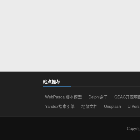
站点推荐
WebPascal脚本模型
Delphi盒子
QDAC开源项
Yandex搜索引擎
地鼠文档
Unsplash
UIVers
Copyr