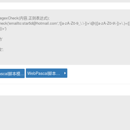
egexCheck(内容,正则表达式);
k('emailto:star5d@hotmail.com','([a-zA-Z0-9_\.\-])+\@(([a-zA-Z0-9\-])+\.)+([
)+')
'
;
WebPascal脚本模型教程 - http跨域请求
WebPascal脚本模型教程 - URLencode