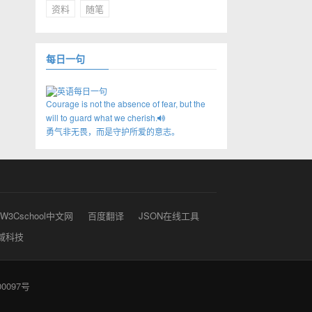
资料
随笔
每日一句
Courage is not the absence of fear, but the
will to guard what we cherish.
勇气非无畏，而是守护所爱的意志。
W3Cschool中文网
百度翻译
JSON在线工具
域科技
0097号