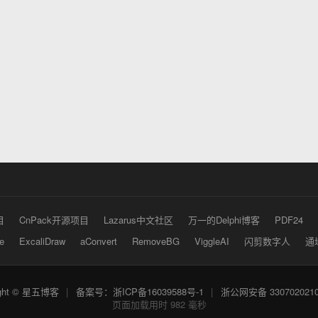
目
CnPack开源项目
Lazarus中文社区
万一的Delphi博客
PDF24
e
ExcaliDraw
aConvert
RemoveBG
ViggleAI
闪剪数字人
通
ight © 星五博客
|
备案号：浙ICP备16039588号-1
|
浙公网安备 3307020210
页面加载用时 982 毫秒