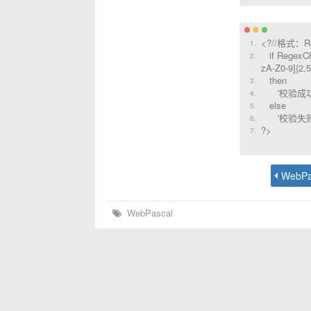
<?//格式：R
if RegexChec
zA-Z0-9]{2,5}
then
'校验成功
else
'校验失败'
?>
WebPascal