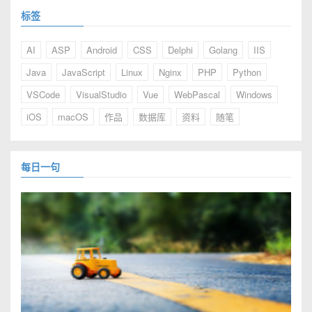
标签
AI
ASP
Android
CSS
Delphi
Golang
IIS
Java
JavaScript
Linux
Nginx
PHP
Python
VSCode
VisualStudio
Vue
WebPascal
Windows
iOS
macOS
作品
数据库
资料
随笔
每日一句