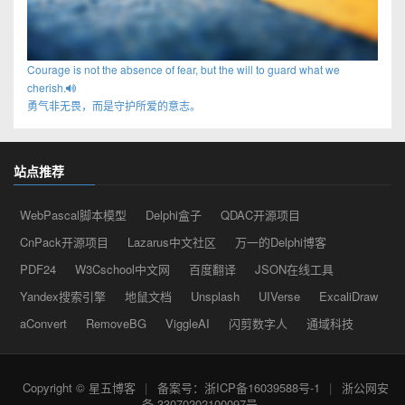
Courage is not the absence of fear, but the will to guard what we
cherish.
勇气非无畏，而是守护所爱的意志。
站点推荐
WebPascal脚本模型
Delphi盒子
QDAC开源项目
CnPack开源项目
Lazarus中文社区
万一的Delphi博客
PDF24
W3Cschool中文网
百度翻译
JSON在线工具
Yandex搜索引擎
地鼠文档
Unsplash
UIVerse
ExcaliDraw
aConvert
RemoveBG
ViggleAI
闪剪数字人
通域科技
Copyright © 星五博客
|
备案号：浙ICP备16039588号-1
|
浙公网安
备 33070202100097号