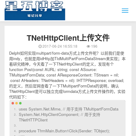
TNetHttpClient上传文件
2017-06-24 16:55:18
196
Delphi如何实现multipart/form-data方式上传文件呢？以前我们是使
用indy，也就是用idHttp加TIdMultiPartFormDataStream来实现；本
着研究精神，今天看了一下TNetHttpClient的定义，发现有个
function Post(const AURL: string; const ASource:
TMultipartFormData; const AResponseContent: TStream = nil;
const AHeaders: TNetHeaders = nil): IHTTPResponse; overload;
的定义，然后官网查看了一下TMultipartFormData的说明，确认
TNetHttpClient是可以独立完成formdata方式上传文件操作的，实验
代码如下：
uses System.Net.Mime, // 用于支持 TMultipartFormData
System.Net.HttpClientComponent; // 用于支持
TNetHTTPClient
procedure TfrmMain.Button1Click(Sender: TObject);