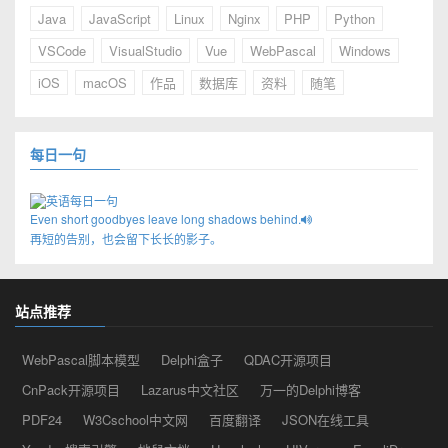
Java
JavaScript
Linux
Nginx
PHP
Python
VSCode
VisualStudio
Vue
WebPascal
Windows
iOS
macOS
作品
数据库
资料
随笔
每日一句
Even short goodbyes leave long shadows behind.
再短的告别，也会留下长长的影子。
站点推荐
WebPascal脚本模型
Delphi盒子
QDAC开源项目
CnPack开源项目
Lazarus中文社区
万一的Delphi博客
PDF24
W3Cschool中文网
百度翻译
JSON在线工具