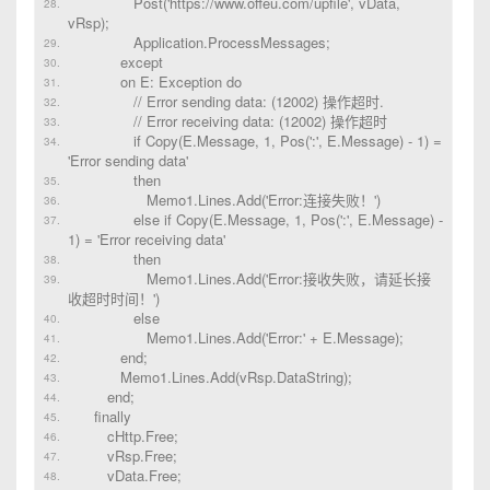
Post('https://www.offeu.com/upfile', vData,
vRsp);
Application.ProcessMessages;
except
on E: Exception do
// Error sending data: (12002) 操作超时.
// Error receiving data: (12002) 操作超时
if Copy(E.Message, 1, Pos(':', E.Message) - 1) =
'Error sending data'
then
Memo1.Lines.Add('Error:连接失败！')
else if Copy(E.Message, 1, Pos(':', E.Message) -
1) = 'Error receiving data'
then
Memo1.Lines.Add('Error:接收失败，请延长接
收超时时间！')
else
Memo1.Lines.Add('Error:' + E.Message);
end;
Memo1.Lines.Add(vRsp.DataString);
end;
finally
cHttp.Free;
vRsp.Free;
vData.Free;