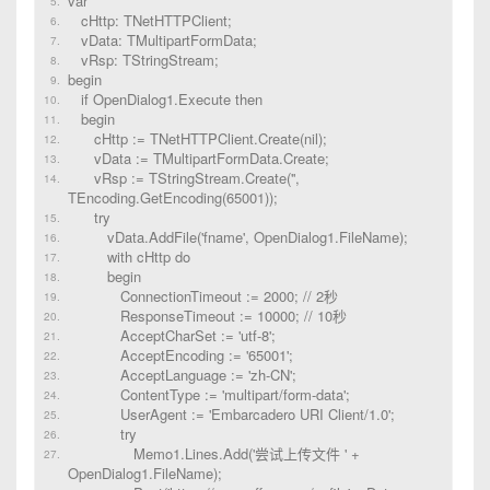
var
cHttp: TNetHTTPClient;
vData: TMultipartFormData;
vRsp: TStringStream;
begin
if OpenDialog1.Execute then
begin
cHttp := TNetHTTPClient.Create(nil);
vData := TMultipartFormData.Create;
vRsp := TStringStream.Create('',
TEncoding.GetEncoding(65001));
try
vData.AddFile('fname', OpenDialog1.FileName);
with cHttp do
begin
ConnectionTimeout := 2000; // 2秒
ResponseTimeout := 10000; // 10秒
AcceptCharSet := 'utf-8';
AcceptEncoding := '65001';
AcceptLanguage := 'zh-CN';
ContentType := 'multipart/form-data';
UserAgent := 'Embarcadero URI Client/1.0';
try
Memo1.Lines.Add('尝试上传文件 ' +
OpenDialog1.FileName);