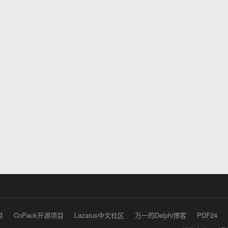
目
CnPack开源项目
Lazarus中文社区
万一的Delphi博客
PDF24