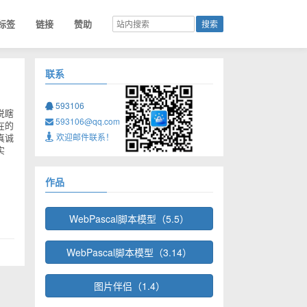
标签
链接
赞助
联系
593106
说瞎
593106@qq.com
在的
真诚
欢迎邮件联系！
实
作品
WebPascal脚本模型（5.5）
WebPascal脚本模型（3.14）
图片伴侣（1.4）