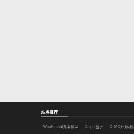
站点推荐
WebPascal脚本模型
Delphi盒子
QDAC开源项