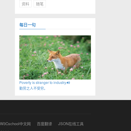
资料
随笔
每日一句
Poverty is stranger to industry.
勤劳之人不受穷。
W3Cschool中文网
百度翻译
JSON在线工具