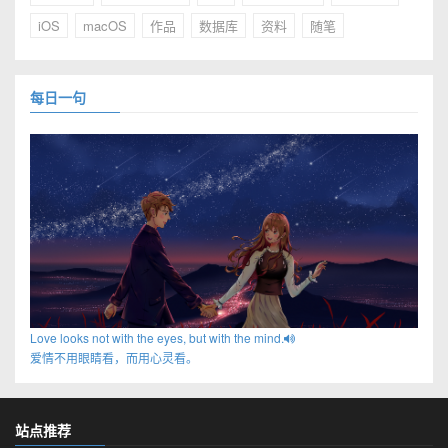
iOS
macOS
作品
数据库
资料
随笔
每日一句
Love looks not with the eyes, but with the mind.
爱情不用眼睛看，而用心灵看。
站点推荐