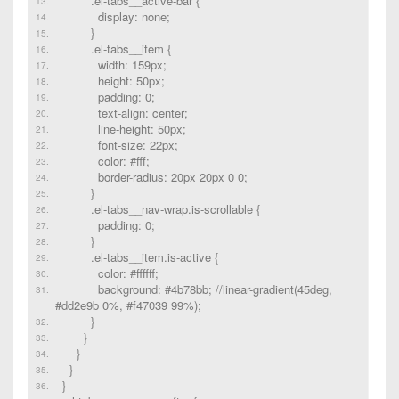
.el-tabs__active-bar {
display: none;
}
.el-tabs__item {
width: 159px;
height: 50px;
padding: 0;
text-align: center;
line-height: 50px;
font-size: 22px;
color: #fff;
border-radius: 20px 20px 0 0;
}
.el-tabs__nav-wrap.is-scrollable {
padding: 0;
}
.el-tabs__item.is-active {
color: #ffffff;
background: #4b78bb; //linear-gradient(45deg,
#dd2e9b 0%, #f47039 99%);
}
}
}
}
}