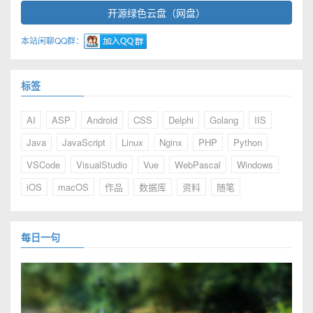
开源绿色云盘（网盘）
本站闲聊QQ群：
标签
AI
ASP
Android
CSS
Delphi
Golang
IIS
Java
JavaScript
Linux
Nginx
PHP
Python
VSCode
VisualStudio
Vue
WebPascal
Windows
iOS
macOS
作品
数据库
资料
随笔
每日一句