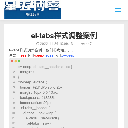
el-tabs样式调整案例
2022-11-26 10:09:13
447
el-tabs样式调整案例，仅供参考哈。。。
注意：
less
下用
/deep/
scss
下用
::v-deep
::v-deep .el-tabs__header.is-top {
margin: 0;
}
::v-deep .el-tabs {
border: #2d4d7b solid 2px;
margin: 10px 0 0 10px;
background: #18283b;
border-radius: 20px;
.el-tabs__header {
.el-tabs__nav-wrap {
.el-tabs__nav-scroll {
.el-tabs__nav {