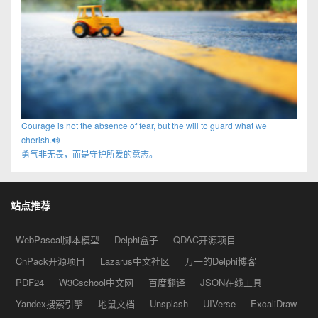
Courage is not the absence of fear, but the will to guard what we
cherish.
勇气非无畏，而是守护所爱的意志。
站点推荐
WebPascal脚本模型
Delphi盒子
QDAC开源项目
CnPack开源项目
Lazarus中文社区
万一的Delphi博客
PDF24
W3Cschool中文网
百度翻译
JSON在线工具
Yandex搜索引擎
地鼠文档
Unsplash
UIVerse
ExcaliDraw