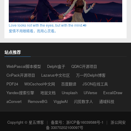
Love looks not with the eyes, but with the mind.
爱情不用眼睛看，而用心灵看。
站点推荐
WebPascal脚本模型
Delphi盒子
QDAC开源项目
CnPack开源项目
Lazarus中文社区
万一的Delphi博客
PDF24
W3Cschool中文网
百度翻译
JSON在线工具
Yandex搜索引擎
地鼠文档
Unsplash
UIVerse
ExcaliDraw
aConvert
RemoveBG
ViggleAI
闪剪数字人
通域科技
Copyright © 星五博客
|
备案号：浙ICP备16039588号-1
|
浙公网安
备 33070202100097号