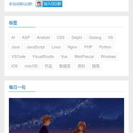
本站闲聊QQ群：
标签
AI
ASP
Android
CSS
Delphi
Golang
IIS
Java
JavaScript
Linux
Nginx
PHP
Python
VSCode
VisualStudio
Vue
WebPascal
Windows
iOS
macOS
作品
数据库
资料
随笔
每日一句