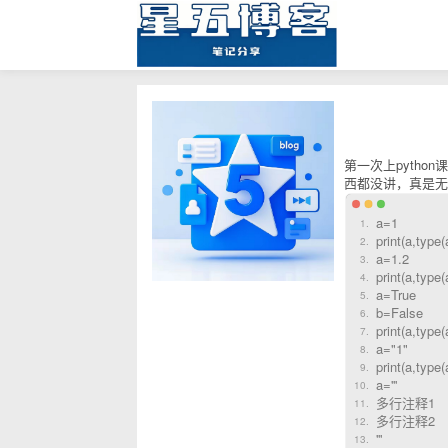
第一次上pyth
西都没讲，真是无
a=1
print(a,type(
a=1.2
print(a,type(
a=True
b=False
print(a,type(
a="1"
print(a,type(
a='''
多行注释1
多行注释2
'''