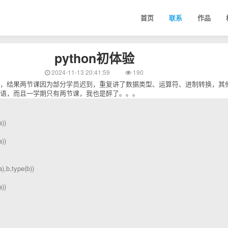
首页
联系
作品
python初体验
2024-11-13 20:41:59
190
on课，结果两节课因为部分学员迟到，重复讲了数据类型、运算符、进制转换，其
语，而且一学期只有两节课，我也是醉了。。。
a))
a))
a),b,type(b))
a))