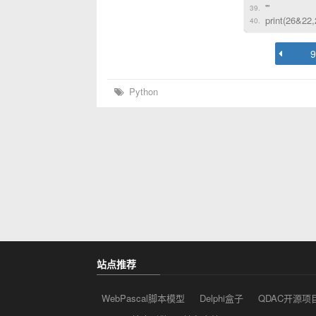
'''
print(26&22
Python
站点推荐
WebPascal脚本模型
Delphi盒子
QDAC开源项