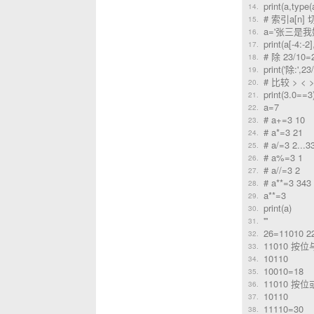
print(a,type(
# 索引a[n] 切
a='张三是
print(a[-4:-2]
# 除 23/10=
print('除:'
# 比较 > < >
print(3.0==3
a=7
# a+=3 10
# a*=3 21
# a/=3 2...3
# a%=3 1
# a//=3 2
# a**=3 343
a**=3
print(a)
'''
26=11010 2
11010 按
10110
10010=18
11010 按
10110
11110=30