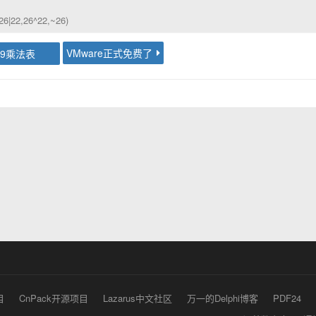
,26|22,26^22,~26)
VMware正式免费了
99乘法表
目
CnPack开源项目
Lazarus中文社区
万一的Delphi博客
PDF24