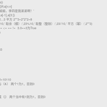
a))
片a[n:n]
我姐姐，李四是我弟弟啊！'
,a[-1],a[3:])
2...3 平方 2**3=2*2*2=8
,23/10,' 取余（模）:',23%10,' 取整（整除）:',23//10,' 平方（幂）:',2**3)
= <= == != 3.0==3为True
)
33
2=10110
位与（&） 两个1为1，否则0
位或（|） 两个当中有1则为1，否则0