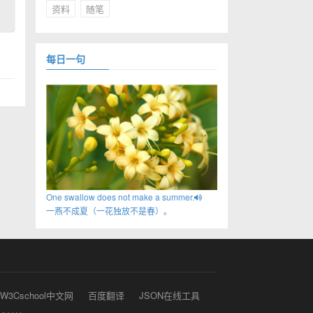
资料
随笔
每日一句
One swallow does not make a summer.
一燕不成夏（一花独放不是春）。
W3Cschool中文网
百度翻译
JSON在线工具