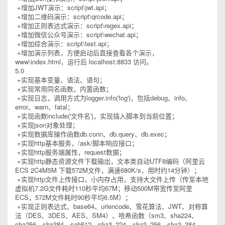
+增加JWT演示：script\jwt.api；
+增加二维码演示：script\qrcode.api；
+增加正则表达式演示：script\regex.api；
+增加微信公众号演示：script\wechat.api；
+增加综合演示：script\test.api；
+增加演示列表，方便启动后直接查看各个演示，
www\index.html，运行后 localhost:8833 访问。
5.0
+实现基本变量、语法、语句；
+实现常用同名函数，内置函数；
+实现日志，调用方式为logger.info('log')，包括debug、info、
error、warn、fatal；
+实现函数include('文件名')，实现插入脚本到当前位置；
+实现json对象处理；
+实现数据库操作函数db.conn、db.query、db.exec；
+实现http基本服务，/ask/脚本响应接口；
+实现http服务端属性，request数据；
+实现http静态资源文件下载输出，文本类自动UTF8编码（阿里云
ECS 2C4M5M 下载572M文件，满速680K/s，用时约14分钟）；
+实现http文件上传接口，小内存占用，支持大文件上传（传至本地
虚拟机7.2G文件耗时110秒平均67M；移动500M带宽传至阿里
ECS，572M文件耗时90秒平均6.5M）；
+实现正则表达式、base64、urlencode、雪花算法、JWT、对称算
法（DES、3DES、AES、SM4）、哈希函数（sm3、sha224、
sha256、sha384、sah512、sha3_224、sha3_256、sha3_384、