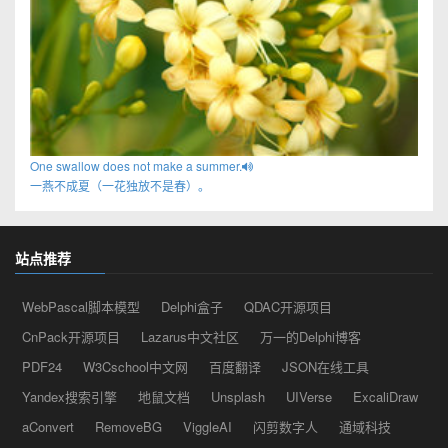
One swallow does not make a summer.
一燕不成夏（一花独放不是春）。
站点推荐
WebPascal脚本模型
Delphi盒子
QDAC开源项目
CnPack开源项目
Lazarus中文社区
万一的Delphi博客
PDF24
W3Cschool中文网
百度翻译
JSON在线工具
Yandex搜索引擎
地鼠文档
Unsplash
UIVerse
ExcaliDraw
aConvert
RemoveBG
ViggleAI
闪剪数字人
通域科技