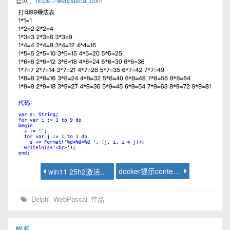
官网：
https://webpascal.com
docker提示context deadline exceeded
win11 25h2激活方式
Delphi
WebPascal
作品
联系