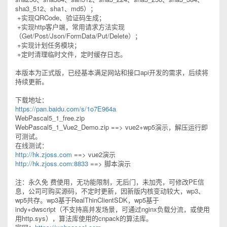
sha3_512、sha1、md5）；
+实现QRCode、验证码生成；
+实现http客户端，常用请求方法实现
（Get/Post/Json/FormData/Put/Delete）；
+实现计划任务模块；
+定时清理临时文件，定时缓存日志。
本版本为正式版，已经基本满足网站和接口api开发的需求，后续将
持续更新。
下载地址：
https://pan.baidu.com/s/1o7E964a
WebPascal5_1_free.zip
WebPascal5_1_Vue2_Demo.zip ==> vue2+wp5演示，解压运行即
可测试。
在线测试：
http://hk.zjoss.com
==> vue2演示
http://hk.zjoss.com:8833
==> 脚本演示
注：永久免 费使用，无功能限制，无后门，未加壳，可修改PE信
息，公司可购买源码，不定时更新，因新版内核变动较大，wp3、
wp5共存。wp3基于RealThinClientSDK，wp5基于
indy+dwscript（不支持高并发场景，可通过nginx负载分流，或使用
用http.sys），算法库使用的cnpack的算法库。