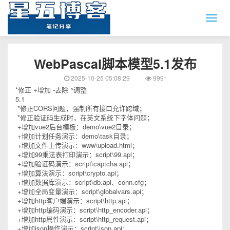
WebPascal脚本模型5.1发布
+
2025-10-25 05:08:29
999
*修正 +增加 -去除 ^调整
5.1
*修正CORS问题，强制所有接口允许跨域；
*修正验证码生成时，在英文系统下字体问题；
+增加vue2后台模板：demo\vue2目录；
+增加计划任务演示：demo\task目录；
+增加文件上传演示：www\upload.html；
+增加99乘法表打印演示：script\99.api；
+增加验证码演示：script\captcha.api；
+增加算法演示：script\crypto.api；
+增加数据库演示：script\db.api、conn.cfg；
+增加全局变量演示：script\globalvars.api；
+增加http客户端演示：script\http.api；
+增加http编码演示：script\http_encoder.api；
+增加http属性演示：script\http_request.api；
+增加json操作演示：script\json.api；