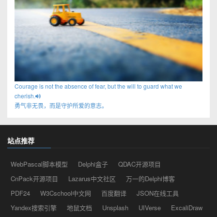
Courage is not the absence of fear, but the will to guard what we
cherish.
勇气非无畏，而是守护所爱的意志。
站点推荐
WebPascal脚本模型
Delphi盒子
QDAC开源项目
CnPack开源项目
Lazarus中文社区
万一的Delphi博客
PDF24
W3Cschool中文网
百度翻译
JSON在线工具
Yandex搜索引擎
地鼠文档
Unsplash
UIVerse
ExcaliDraw