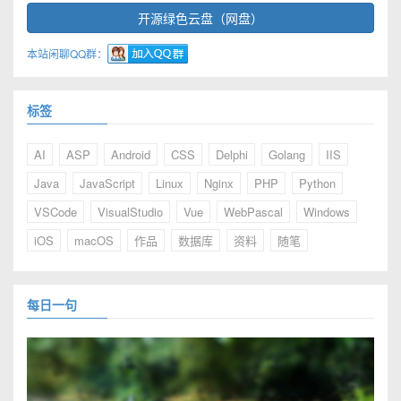
开源绿色云盘（网盘）
本站闲聊QQ群：
标签
AI
ASP
Android
CSS
Delphi
Golang
IIS
Java
JavaScript
Linux
Nginx
PHP
Python
VSCode
VisualStudio
Vue
WebPascal
Windows
iOS
macOS
作品
数据库
资料
随笔
每日一句