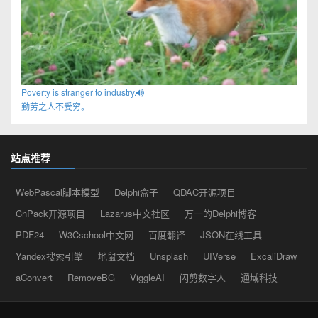
Poverty is stranger to industry.
勤劳之人不受穷。
站点推荐
WebPascal脚本模型
Delphi盒子
QDAC开源项目
CnPack开源项目
Lazarus中文社区
万一的Delphi博客
PDF24
W3Cschool中文网
百度翻译
JSON在线工具
Yandex搜索引擎
地鼠文档
Unsplash
UIVerse
ExcaliDraw
aConvert
RemoveBG
ViggleAI
闪剪数字人
通域科技