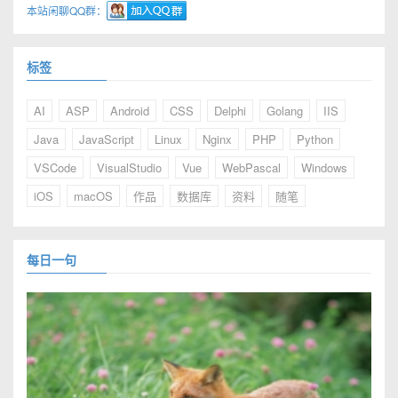
本站闲聊QQ群：
标签
AI
ASP
Android
CSS
Delphi
Golang
IIS
Java
JavaScript
Linux
Nginx
PHP
Python
VSCode
VisualStudio
Vue
WebPascal
Windows
iOS
macOS
作品
数据库
资料
随笔
每日一句