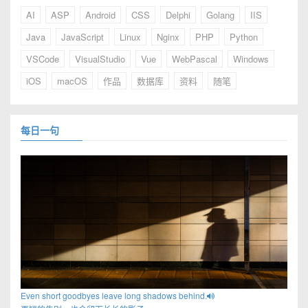
AI
ASP
Android
CSS
Delphi
Golang
IIS
Java
JavaScript
Linux
Nginx
PHP
Python
VSCode
VisualStudio
Vue
WebPascal
Windows
iOS
macOS
作品
数据库
资料
随笔
每日一句
Even short goodbyes leave long shadows behind.