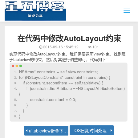
在代码中修改AutoLayout约束
2015-09-16 15:45:12
101
实现代码中修改AutoLayout约束，我们需要遍历view约束，找到属
于tableview的约束，然后对其进行调整即可，代码如下：
NSArray* constrains = self.view.constraints;
for (NSLayoutConstraint* constraint in constrains) {
if (constraint.secondItem == self.tableView) {
if (constraint.firstAttribute ==NSLayoutAttributeBottom)
{
constraint.constant = 0.0;
}
}
}
iOS日期时间处理
uitableview折叠下一行（cell）