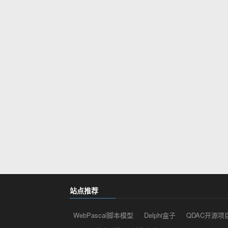
站点推荐
WebPascal脚本模型
Delphi盒子
QDAC开源项