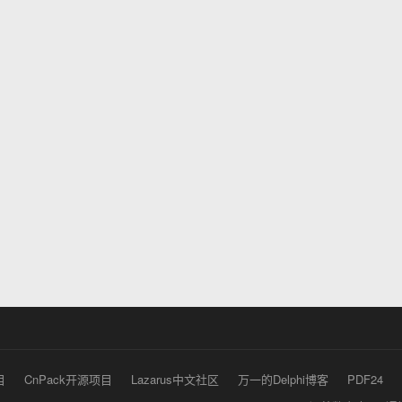
目
CnPack开源项目
Lazarus中文社区
万一的Delphi博客
PDF24