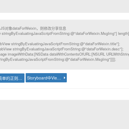
JS对象dataForWeixin，则修改分享信息
ew stringByEvaluatingJavaScriptFromString:@"dataForWeixin.MsgImg"] length
View stringByEvaluatingJavaScriptFromString:@"dataForWeixin.title"];
iew stringByEvaluatingJavaScriptFromString:@"dataForWeixin.desc"];
age imageWithData:[NSData dataWithContentsOfURL:[NSURL URLWithStrin
ringByEvaluatingJavaScriptFromString:@"dataForWeixin.MsgImg"]]]];
Storyboard中ViewController之间跳转
osx下简单的正则工具