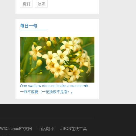
资料
随笔
每日一句
One swallow does not make a summer.
一燕不成夏（一花独放不是春）。
W3Cschool中文网
百度翻译
JSON在线工具