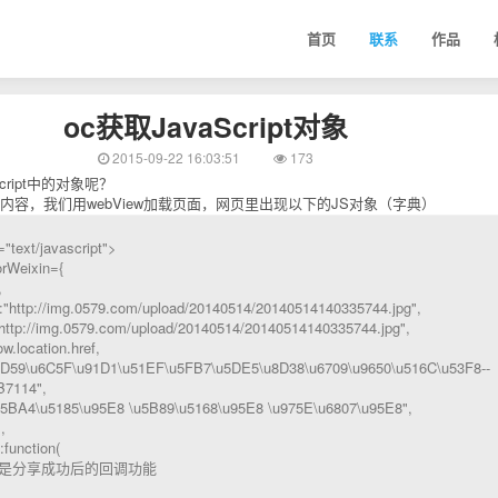
首页
联系
作品
oc获取JavaScript对象
2015-09-22 16:03:51
173
cript中的对象呢？
内容，我们用webView加载页面，网页里出现以下的JS对象（字典）
="text/javascript">
rWeixin={
,
tp://img.0579.com/upload/20140514/20140514140335744.jpg",
p://img.0579.com/upload/20140514/20140514140335744.jpg",
location.href,
D59\u6C5F\u91D1\u51EF\u5FB7\u5DE5\u8D38\u6709\u9650\u516C\u53F8--
B7114",
A4\u5185\u95E8 \u5B89\u5168\u95E8 \u975E\u6807\u95E8",
,
unction(
分享成功后的回调功能