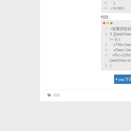
};
</script>
代码：
//如果获取到
if ([[webVi
!= 0) {
vTitle=[web
vDesc=[webV
vPic=[UIIm
[webView st
}
iOS