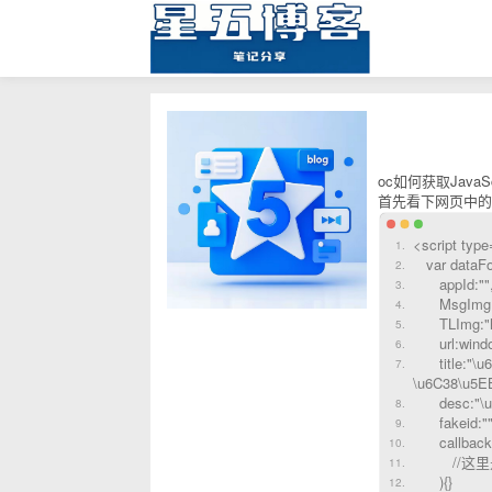
oc如何获取JavaS
首先看下网页中的
<script type
var dataFo
appId:""
MsgImg:"ht
TLImg:"htt
url:window.
title:"\u6
\u6C38\u5E
desc:"\u5B
fakeid:""
callback:f
//这里是
){}