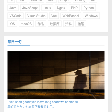
Java
JavaScript
Linux
Nginx
PHP
Python
VSCode
VisualStudio
Vue
WebPascal
Windows
iOS
macOS
作品
数据库
资料
随笔
每日一句
Even short goodbyes leave long shadows behind.
再短的告别，也会留下长长的影子。