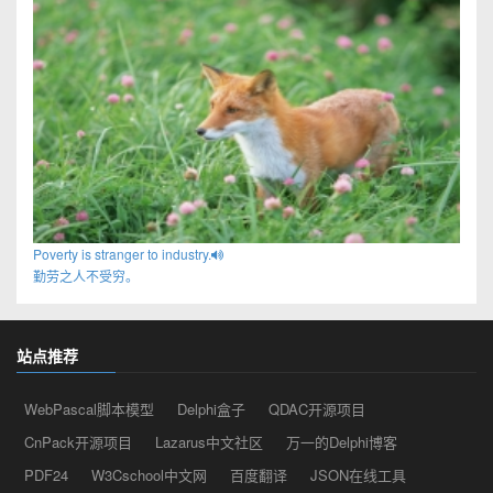
Poverty is stranger to industry.
勤劳之人不受穷。
站点推荐
WebPascal脚本模型
Delphi盒子
QDAC开源项目
CnPack开源项目
Lazarus中文社区
万一的Delphi博客
PDF24
W3Cschool中文网
百度翻译
JSON在线工具