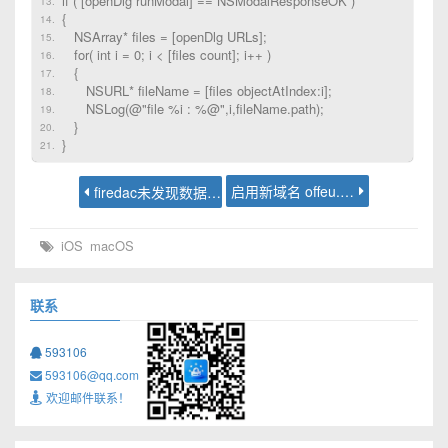
if ( [openDlg runModal] == NSModalResponseOK )
{
NSArray* files = [openDlg URLs];
for( int i = 0; i < [files count]; i++ )
{
NSURL* fileName = [files objectAtIndex:i];
NSLog(@"file %i : %@",i,fileName.path);
}
}
启用新域名 offeu.com
firedac未发现数据源名称并且未指定默认驱动程序
iOS
macOS
联系
593106
593106@qq.com
欢迎邮件联系！