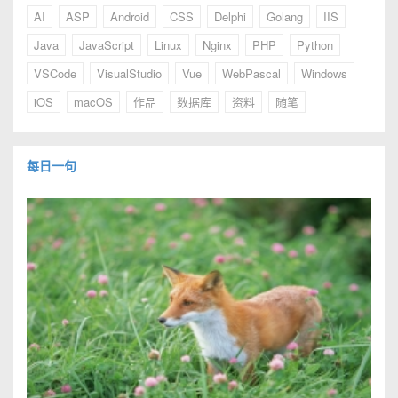
AI
ASP
Android
CSS
Delphi
Golang
IIS
Java
JavaScript
Linux
Nginx
PHP
Python
VSCode
VisualStudio
Vue
WebPascal
Windows
iOS
macOS
作品
数据库
资料
随笔
每日一句