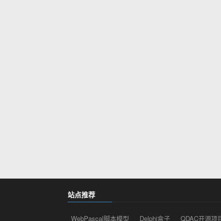
站点推荐
WebPascal脚本模型
Delphi盒子
QDAC开源项