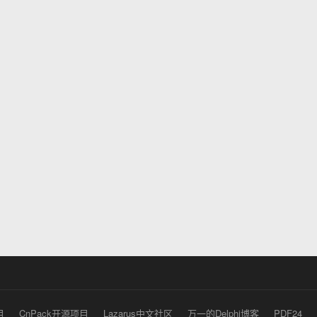
目
CnPack开源项目
Lazarus中文社区
万一的Delphi博客
PDF24