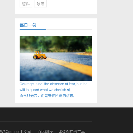
资料
随笔
每日一句
Courage is not the absence of fear, but the
will to guard what we cherish.
勇气非无畏，而是守护所爱的意志。
W3Cschool中文网
百度翻译
JSON在线工具