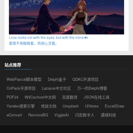
Love looks not with the eyes, but with the mind.
爱情不用眼睛看，而用心灵看。
站点推荐
WebPascal脚本模型
Delphi盒子
QDAC开源项目
CnPack开源项目
Lazarus中文社区
万一的Delphi博客
PDF24
W3Cschool中文网
百度翻译
JSON在线工具
Yandex搜索引擎
地鼠文档
Unsplash
UIVerse
ExcaliDraw
aConvert
RemoveBG
ViggleAI
闪剪数字人
通域科技