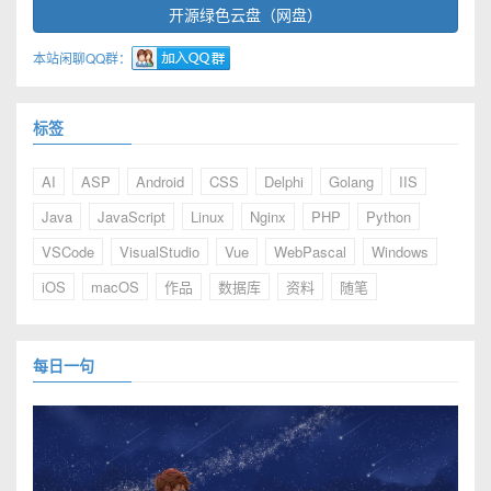
开源绿色云盘（网盘）
本站闲聊QQ群：
标签
AI
ASP
Android
CSS
Delphi
Golang
IIS
Java
JavaScript
Linux
Nginx
PHP
Python
VSCode
VisualStudio
Vue
WebPascal
Windows
iOS
macOS
作品
数据库
资料
随笔
每日一句