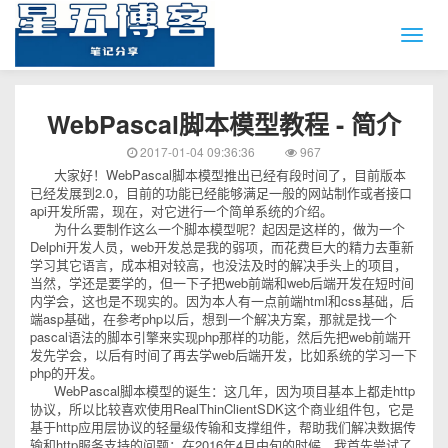
WebPascal脚本模型教程 - 简介
2017-01-04 09:36:36
967
大家好！WebPascal脚本模型推出已经有段时间了，目前版本
已经发展到2.0，目前的功能已经能够满足一般的网站制作或者接口
api开发所需，现在，对它进行一个简单系统的介绍。
为什么要制作这么一个脚本模型呢？起因是这样的，做为一个
Delphi开发人员，web开发总是我的弱项，而花费巨大的精力去重新
学习其它语言，成本相对较高，也没法及时的解决手头上的项目，
当然，学还是要学的，但一下子把web前端和web后端开发在短时间
内学会，这也是不现实的。因为本人有一点前端html和css基础，后
端asp基础，在参考php以后，想到一个解决方案，那就是找一个
pascal语法的脚本引擎来实现php那样的功能，然后先把web前端开
发先学会，以后有时间了再去学web后端开发，比如系统的学习一下
php的开发。
WebPascal脚本模型的诞生：这几年，因为项目基本上都走http
协议，所以比较喜欢使用RealThinClientSDK这个商业组件包，它是
基于http应用层协议的轻量级传输和支撑组件，帮助我们解决数据传
输和http服务支持的问题；在2016年4月中旬的时候，我首先尝试了