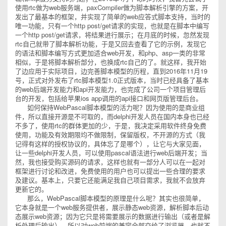
使用rtc做为web服务端，paxCompiler做为脚本解析引擎的方案，开
发出了最基本的框架，并实现了简单的web应答式脚本支持，当时的
唯一功能，只有一个http post/get请求的实现，也就是在脚本中编写
一个http post/get请求，将结果进行展示；在月底的时候，忽然发现
rtc自己就带了脚本解析功能，于是又回去查看了它的示例，发现它
的语法和脚本编写方式更加适合web开发，和php、asp一类的非常
相似，于是将脚本解析部分，也换成rtc自己的了。就这样，我开始
了边应用于实际项目，边完善脚本模型的历程，直到2016年11月19
号，正式对外发布了rtc脚本模型1.0正式版本，当时已经具备了基本
的web后端开发能力和api开发能力，也完成了公司一个项目管理后
台的开发，包括给苹果ios app调用的api接口和网页版管理后台。
如何保持WebPascal脚本模型的活力呢？因为使用的是商业组
件，所以直接开源是不可取的，而delphi开发人员在国内本身也已经
不多了，使用rtc的群体更加的少，于是，我决定采用软件终身免费
使用，功能及有效期限均不做限制，保留版权，不开源的方式（我
记得有这样的授权协议的，具体忘了是哪个），让它与大家见面，
让一些delphi开发人员，可以使用pascal语法进行web后端开发；当
然，我也接受购买源码的请求，这样也就有一部分人可以在一起对
框架进行讨论和改进，免费使用的用户也可以提出一些合理的要求
及建议。基本上，只要它还能满足我自己项目需求，我就不会放弃
更新它的。
那么，WebPascal脚本模型的原理是什么呢？其实也很简单，
它本身就是一个web服务提供者，展示静态web资源，解析脚本后动
态展示web资源；因为它只是将需要展示的数据进行输出（或者是解
析处理后输出），所以对web前端的兼容全部交给了浏览器，也就不