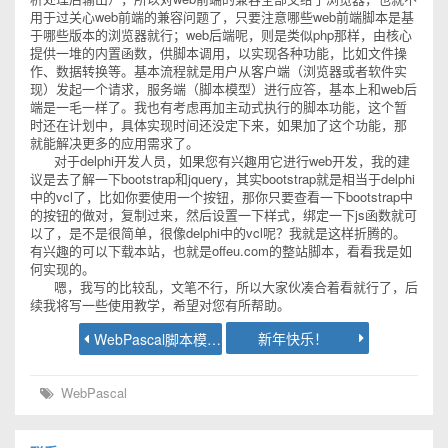
用于过关心web前端的兼容问题了，只要注意哪些web前端脚本是基
于哪些版本的浏览器就行；web后端呢，则是类似php那样，由核心
提供一堆的内置函数，供脚本调用，以实现各种功能，比如文件操
作、数据转换等。基本流程就是用户从客户端（浏览器或者软件实
现）发起一个请求，服务端（脚本模型）进行应答，基本上和web后
端是一毛一样了。我也有考虑再加主动式执行的脚本功能，这个暂
时还在计划中，具体实现时间还没定下来，如果加了这个功能，那
就能解决更多的应用需求了。
对于delphi开发人员，如果您有兴趣用它进行web开发，我的建
议是去了解一下bootstrap和jquery，其实bootstrap就是相当于delphi
中的vcl了，比如你要使用一个按钮，那你只要查看一下bootstrap中
的按钮的做对，复制过来，然后设置一下样式，绑定一下js函数就可
以了，是不是很简单，很像delphi中的vcl呢？我就是这样折腾的。
有兴趣的可以下载本站，也就是offeu.com的整站脚本，看看我是如
何实现的。
嗯，我写的比较乱，文笔不行，所以大家伙凑合着看就行了，后
续我将写一些使用教学，希望对您有所帮助。
新年快乐！
WebPascal脚本模型教程 - hello world
WebPascal