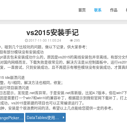
首页
联系
作品
vs2015安装手记
2017-11-30 11:05:24
295
过程中，碰到几个比较坑的问题，做以下记录，供大家参考：
，但有部分模块没有安装成功
cript语言包未安装成功什么的，原因是vs2015的离线安装包并非离线，有部分文
对国内网络而言，下载失败是很常见的，解决方法是从控制面板中，运行vs201
复，一直尝试，只到安装成功，且不再提示有哪些模块没有安装成功，才算真
15 ide崩溃闪退
整，与1相同，解决方法也相同，修复；
，运行项目崩溃闪退
统日志提示，发现是.net库异常，于是安装.net库新版，比如4.7版本，但在win7
因是需要打一个win7和win10的兼容补丁，根据提示到微软官网下载补丁，打
4.7成功，vs2015里新建的项目也可以正常编译运行了。
过于臃肿，安装是个很浪费时间的活，希望以上几点能给您提供一定的参考。
DataTables使用演示
DateRangePicker使用演示