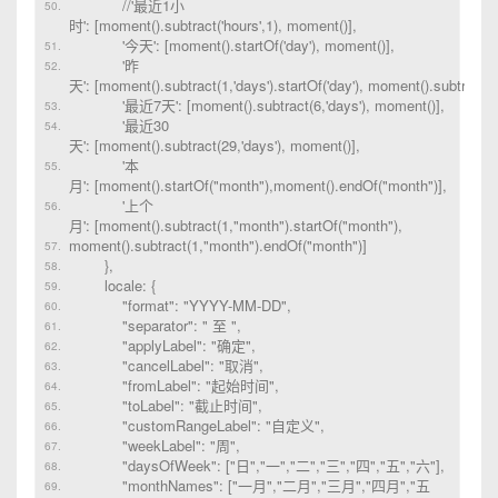
//'最近1小
时': [moment().subtract('hours',1), moment()],
'今天': [moment().startOf('day'), moment()],
'昨
天': [moment().subtract(1,'days').startOf('day'), moment().subtract(1,
'最近7天': [moment().subtract(6,'days'), moment()],
'最近30
天': [moment().subtract(29,'days'), moment()],
'本
月': [moment().startOf("month"),moment().endOf("month")],
'上个
月': [moment().subtract(1,"month").startOf("month"),
moment().subtract(1,"month").endOf("month")]
},
locale: {
"format": "YYYY-MM-DD",
"separator": " 至 ",
"applyLabel": "确定",
"cancelLabel": "取消",
"fromLabel": "起始时间",
"toLabel": "截止时间",
"customRangeLabel": "自定义",
"weekLabel": "周",
"daysOfWeek": ["日","一","二","三","四","五","六"],
"monthNames": ["一月","二月","三月","四月","五