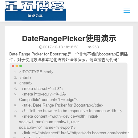
DateRangePicker使用演示
2017-12-18 18:18:58
263
Date Range Picker for Bootstrap是一个非常不错的bootstrap日期插
件，对于使用方法和本地化语言处理做演示，请直接查阅代码：
<!DOCTYPE html>
<html>
<head>
<meta charset="utf-8">
<meta http-equiv="X-UA-
Compatible" content="IE=edge">
<title>Date Range Picker for Bootstrap</title>
<!-- Tell the browser to be responsive to screen width -->
<meta content="width=device-width, initial-
scale=1, maximum-scale=1, user-
scalable=no" name="viewport">
<link rel="stylesheet" href="https://cdn.bootcss.com/bootstrap/3