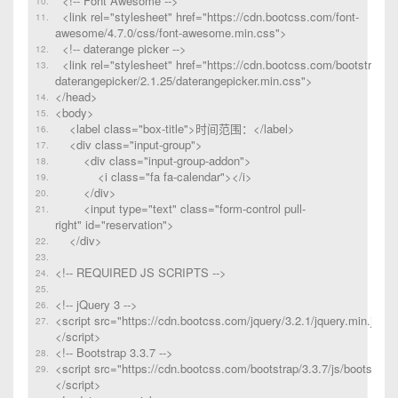
<!-- Font Awesome -->
<link rel="stylesheet" href="https://cdn.bootcss.com/font-
awesome/4.7.0/css/font-awesome.min.css">
<!-- daterange picker -->
<link rel="stylesheet" href="https://cdn.bootcss.com/bootstrap-
daterangepicker/2.1.25/daterangepicker.min.css">
</head>
<body>
<label class="box-title">时间范围：</label>
<div class="input-group">
<div class="input-group-addon">
<i class="fa fa-calendar"></i>
</div>
<input type="text" class="form-control pull-
right" id="reservation">
</div>
<!-- REQUIRED JS SCRIPTS -->
<!-- jQuery 3 -->
<script src="https://cdn.bootcss.com/jquery/3.2.1/jquery.min.js">
</script>
<!-- Bootstrap 3.3.7 -->
<script src="https://cdn.bootcss.com/bootstrap/3.3.7/js/bootstrap.
</script>