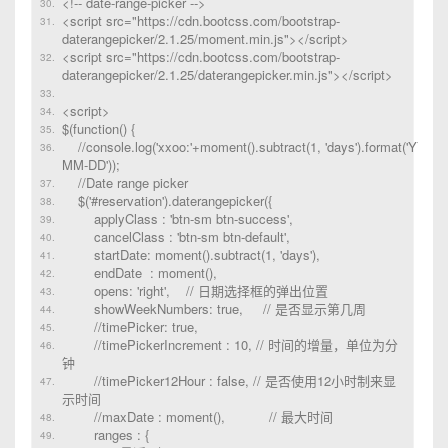
<!-- date-range-picker -->
<script src="https://cdn.bootcss.com/bootstrap-
daterangepicker/2.1.25/moment.min.js"></script>
<script src="https://cdn.bootcss.com/bootstrap-
daterangepicker/2.1.25/daterangepicker.min.js"></script>
<script>
$(function() {
//console.log('xxoo:'+moment().subtract(1, 'days').format('YYYY-
MM-DD'));
//Date range picker
$('#reservation').daterangepicker({
applyClass : 'btn-sm btn-success',
cancelClass : 'btn-sm btn-default',
startDate: moment().subtract(1, 'days'),
endDate : moment(),
opens: 'right', // 日期选择框的弹出位置
showWeekNumbers: true, // 是否显示第几周
//timePicker: true,
//timePickerIncrement : 10, // 时间的增量，单位为分
钟
//timePicker12Hour : false, // 是否使用12小时制来显
示时间
//maxDate : moment(), // 最大时间
ranges : {