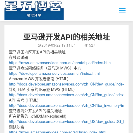
亚马逊开发API的相关地址
2019-03-22 19:11:04
527
亚马逊国内区开发API的相关地址
在线调试器
https://mws.amazonservices.com.cn/scratchpad/index.html
亚马逊商城网络服务（亚马逊 MWS）中心
https://developer.amazonservices.com.cn/index.html
Amazon MWS 开发者指南 (HTML)
http://docs.developer.amazonservices.com/zh_CN/dev_guide/index.htm
针对 FBA 卖家的亚马逊 MWS (HTML)
http://docs.developer.amazonservices.com/zh_CN/fba_guide/index.html
API 参考 (HTML)
http://docs.developer.amazonservices.com/zh_CN/fba_inventory/index.
亚马逊海外开发API的相关地址
所在销售的市场ID(Marketplaceld)
http://docs.developer.amazonservices.com/en_US/dev_guide/DG_Endpo
测试沙盒
https://mws.amazonservices.com/scratchpad/index.html