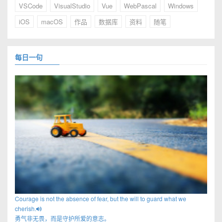
VSCode
VisualStudio
Vue
WebPascal
Windows
iOS
macOS
作品
数据库
资料
随笔
每日一句
Courage is not the absence of fear, but the will to guard what we
cherish.
勇气非无畏，而是守护所爱的意志。