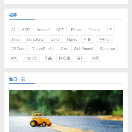
标签
AI
ASP
Android
CSS
Delphi
Golang
IIS
Java
JavaScript
Linux
Nginx
PHP
Python
VSCode
VisualStudio
Vue
WebPascal
Windows
iOS
macOS
作品
数据库
资料
随笔
每日一句