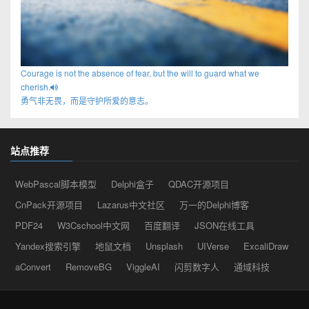
Courage is not the absence of fear, but the will to guard what we
cherish.
勇气非无畏，而是守护所爱的意志。
站点推荐
WebPascal脚本模型
Delphi盒子
QDAC开源项目
CnPack开源项目
Lazarus中文社区
万一的Delphi博客
PDF24
W3Cschool中文网
百度翻译
JSON在线工具
Yandex搜索引擎
地鼠文档
Unsplash
UIVerse
ExcaliDraw
aConvert
RemoveBG
ViggleAI
闪剪数字人
通域科技