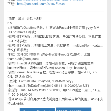
下载：
http://pan.baidu.com/s/1o7E964a
*修正 +增加 -去除 ^调整
3.5
+增加StrToDatetime函数，注意WebPascal中是固定用 yyyy-MM-
DD hh:mm:ss 格式；
^调整HTTP函数，增加DELETE方法，与GET方法类似，不允许带
BODY体参数；
^调整HTTP函数，增加FILE方法，也就是使用multipart/form-data上
传文件和参数；
注意：文件部分参数为 键名=file(文件web虚拟路径)，比如
fname=file(/data.json)
^调整HmacSHA256函数，增加可选参数，可指定输出格式为
base64或hex，如HmacSHA256('123456','key','base64')；
^调整FormatDateTime函数，增加lang语言参数，如en-US、zh-
CN，默认zh-CN；
案例：FormatDateTime('ddd, d MMMM yyyy
hh:mm:ss',StrToDateTime('2019-05-14 16:00:00'),'en-US')
输出为：Tue, 14 May 2019 16:00:00，用zh-CN则是：周二, 14 五
月 2019 16:00:00
*修正ask应答时启用gzip造成浏览器页面加载异常的问题，'ask'不支
持gzip压缩。