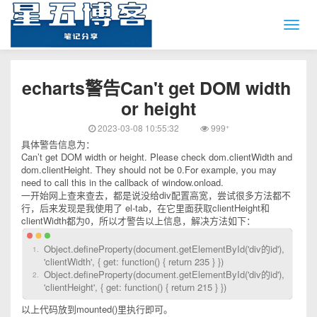
echarts警告Can't get DOM width 
or height
+
2023-03-08 10:55:32
999
具体警告信息为：
Can’t get DOM width or height. Please check dom.clientWidth and
dom.clientHeight. They should not be 0.For example, you may
need to call this in the callback of window.onload.
一开始网上查来查去，都是说没给div配置高宽，尝试很多方法都不
行，后来发现是我使用了 el-tab，在它里面获取clientHeight和
clientWidth都为0，所以才警告以上信息，解决方法如下：
Object.defineProperty(document.getElementById('div的id'),
'clientWidth', { get: function() { return 235 } })
Object.defineProperty(document.getElementById('div的id'),
'clientHeight', { get: function() { return 215 } })
以上代码放到mounted()里执行即可。