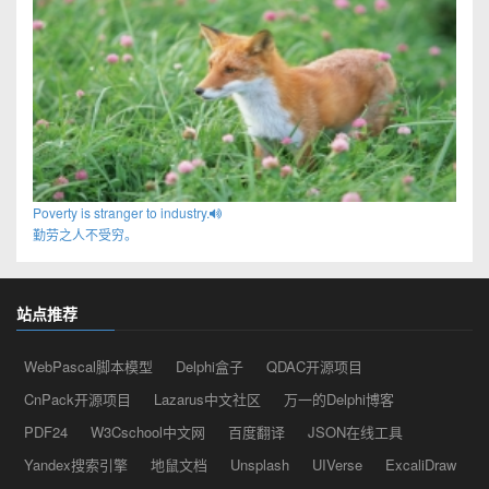
Poverty is stranger to industry.
勤劳之人不受穷。
站点推荐
WebPascal脚本模型
Delphi盒子
QDAC开源项目
CnPack开源项目
Lazarus中文社区
万一的Delphi博客
PDF24
W3Cschool中文网
百度翻译
JSON在线工具
Yandex搜索引擎
地鼠文档
Unsplash
UIVerse
ExcaliDraw